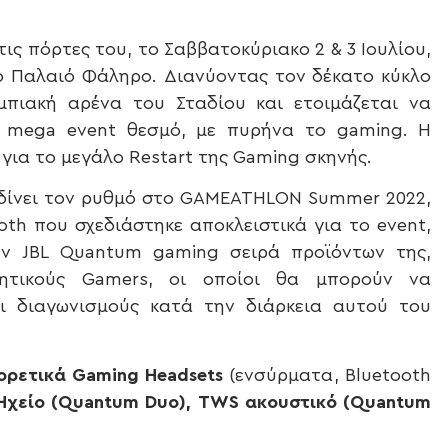
ις πόρτες του, το Σαββατοκύριακο 2 & 3 Ιουλίου,
 Παλαιό Φάληρο. Διανύοντας τον δέκατο κύκλο
πιακή αρένα του Σταδίου και ετοιμάζεται να
το mega event θεσμό, με πυρήνα το gaming. Η
 για το μεγάλο Restart της Gaming σκηνής.
ι δίνει τον ρυθμό στο GAMEATHLON Summer 2022,
oth που σχεδιάστηκε αποκλειστικά για το event,
ην JBL Quantum gaming σειρά προϊόντων της,
τητικούς Gamers, οι οποίοι θα μπορούν να
αι διαγωνισμούς κατά την διάρκεια αυτού του
φορετικά
Gaming
Headsets
(ενσύρματα, Bluetooth
χείο (
Quantum
Duo
),
TWS
ακουστικό (
Quantum