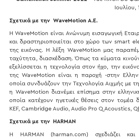
Ιουλίου, 
Σχετικά με την
WaveMotion
Α.Ε.
H WaveMotion είναι Ανώνυμη εισαγωγική Εταιρ
και δραστηριοποιείται στο χώρο των smart ele
της εικόνας. H λέξη WaveMotion μας παραπέμπ
ταχύτητα, διασκέδαση. Όπως τα κύματα κινούν
εξελίσσεται η τεχνολογία στον ήχο, την εικόν
της WaveMotion είναι η παροχή -στην Ελλην
οποία συνδυάζουν την Τεχνολογία Αιχμής με τη
η WaveMotion διανέμει επίσημα στην ελληνι
οποία κατέχουν ηγετικές θέσεις στον τομέα 
KEF, Cambridge Audio, Audio Pro Q Acoustics, QED
Σχετικά με την
HARMAN
Η HARMAN (harman.com) σχεδιάζει και