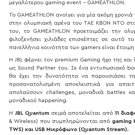
μεγαλύτερου gaming event – GAMEATHLON.
Το GAMEATHLON ανοίγει για μία ακόμη χρονιά τ
στην ολυμπιακή αρένα του ΤΑΕ ΚΒΟΝ ΝΤΟ στο
του, το GAMEATHLON προετοιμάζει την ολυμ
φιλοξενήσει χιλιάδες επισκέπτες σε αυτό 
πανελλήνια κοινότητα των gamers είναι έτοιμη
Η JBL φέρνει τον premium Gaming ήχο της κα
ως Sound Partner του. Σε ένα εντυπωσιακό bo
θα έχει την δυνατότητα να παρουσιάσει τ
προσανατολισμένη αποκλειστικά για απαι
απολαύσουν challenges, μοναδικά battles κ
μοναδικού happening.
H
JBL
Quantum
σειρά αποτελείται από
11 δια
& Wireless) που συμπληρώνονται από
gaming
Η
TWS
) και
USB
Μικρόφωνο (
Quantum
Stream
).