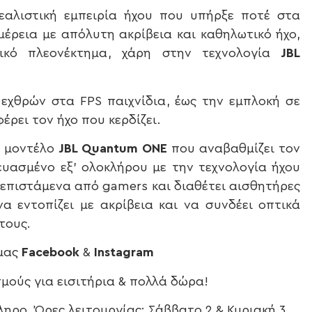
αλιστική εμπειρία ήχου που υπήρξε ποτέ στα
μέρεια με απόλυτη ακρίβεια και καθηλωτικό ήχο,
ικό πλεονέκτημα, χάρη στην τεχνολογία
JBL
εχθρών στα FPS παιχνίδια, έως την εμπλοκή σε
ρει τον ήχο που κερδίζει.
ip μοντέλο
JBL Quantum ONE
που αναβαθμίζει τον
ευασμένο εξ’ ολοκλήρου με την τεχνολογία ήχου
ί επιστάμενα από gamers και διαθέτει αισθητήρες
α εντοπίζει με ακρίβεια και να συνδέει οπτικά
τους.
 μας
Facebook
&
Instagram
σμούς για εισιτήρια & πολλά δώρα!
ηρο Ώρες λειτουργίας: Σάββατο 2 & Κυριακή 3