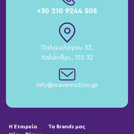
+30 210 9244 505
Παλαιολόγου 33,
Χαλάνδρι, 152 32
info@wavemotion.gr
Η Εταιρεία
Τα Brands μας