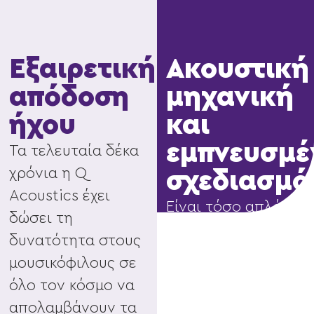
Εξαιρετική
Ακουστική
απόδοση
μηχανική
ήχου
και
εμπνευσμέ
Τα τελευταία δέκα
χρόνια η Q
σχεδιασμό
Acoustics έχει
Είναι τόσο απλό,
δώσει τη
εστιάζοντας στην
δυνατότητα στους
ακουστική
μουσικόφιλους σε
μηχανική και τον
όλο τον κόσμο να
σχεδιασμό
απολαμβάνουν τα