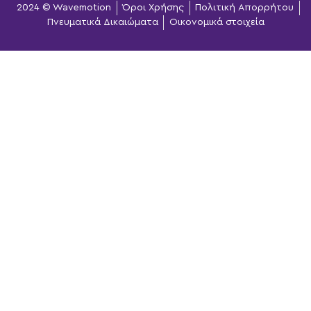
2024 © Wavemotion
Όροι Χρήσης
Πολιτική Απορρήτου
Πνευματικά Δικαιώματα
Οικονομικά στοιχεία