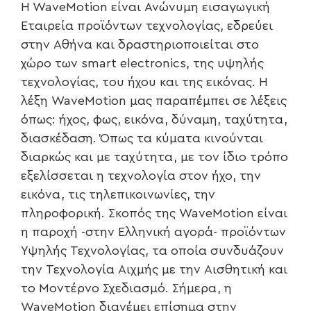
H WaveMotion είναι Ανώνυμη εισαγωγική
Εταιρεία προϊόντων τεχνολογίας, εδρεύει
στην Αθήνα και δραστηριοποιείται στο
χώρο των smart electronics, της υψηλής
τεχνολογίας, του ήχου και της εικόνας. H
λέξη WaveMotion μας παραπέμπει σε λέξεις
όπως: ήχος, φως, εικόνα, δύναμη, ταχύτητα,
διασκέδαση. Όπως τα κύματα κινούνται
διαρκώς και με ταχύτητα, με τον ίδιο τρόπο
εξελίσσεται η τεχνολογία στον ήχο, την
εικόνα, τις τηλεπικοινωνίες, την
πληροφορική. Σκοπός της WaveMotion είναι
η παροχή -στην Ελληνική αγορά- προϊόντων
Υψηλής Τεχνολογίας, τα οποία συνδυάζουν
την Τεχνολογία Αιχμής με την Αισθητική και
το Μοντέρνο Σχεδιασμό. Σήμερα, η
WaveMotion διανέμει επίσημα στην