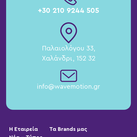
+30 210 9244 505
Παλαιολόγου 33,
Χαλάνδρι, 152 32
info@wavemotion.gr
Η Εταιρεία
Τα Brands μας